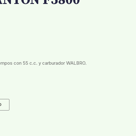
FANTON F5800
iempos con 55 c.c. y carburador WALBRO.
O