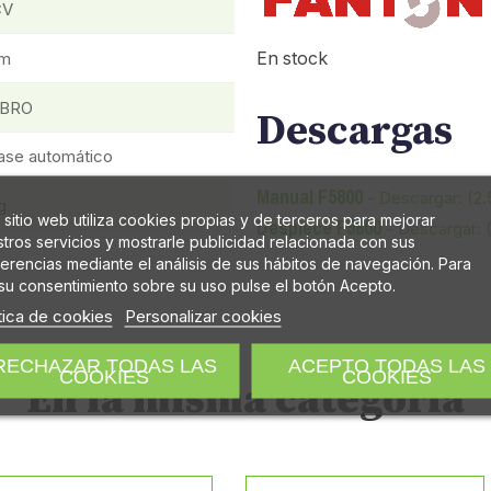
CV
cm
En stock
BRO
Descargas
ase automático
Manual F5800
-
Descargar: (2
g
 sitio web utiliza cookies propias y de terceros para mejorar
Despiece F5800
-
Descargar: 
tros servicios y mostrarle publicidad relacionada con sus
erencias mediante el análisis de sus hábitos de navegación. Para
su consentimiento sobre su uso pulse el botón Acepto.
tica de cookies
Personalizar cookies
RECHAZAR TODAS LAS
ACEPTO TODAS LAS
COOKIES
COOKIES
En la misma categoría