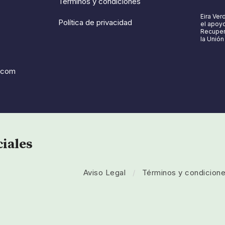
Términos y condiciones
Eira Ver
Política de privacidad
el apoyo
Recupera
la Unió
.com
ciales
Aviso Legal
/
Términos y condicion